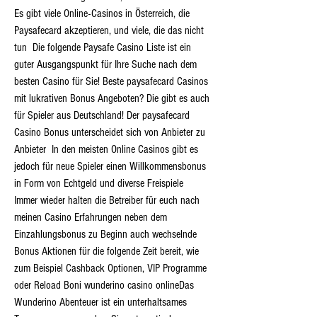
Es gibt viele Online-Casinos in Österreich, die 
Paysafecard akzeptieren, und viele, die das nicht 
tun  Die folgende Paysafe Casino Liste ist ein 
guter Ausgangspunkt für Ihre Suche nach dem 
besten Casino für Sie! Beste paysafecard Casinos 
mit lukrativen Bonus Angeboten? Die gibt es auch 
für Spieler aus Deutschland! Der paysafecard 
Casino Bonus unterscheidet sich von Anbieter zu 
Anbieter  In den meisten Online Casinos gibt es 
jedoch für neue Spieler einen Willkommensbonus 
in Form von Echtgeld und diverse Freispiele  
Immer wieder halten die Betreiber für euch nach 
meinen Casino Erfahrungen neben dem 
Einzahlungsbonus zu Beginn auch wechselnde 
Bonus Aktionen für die folgende Zeit bereit, wie 
zum Beispiel Cashback Optionen, VIP Programme 
oder Reload Boni wunderino casino onlineDas 
Wunderino Abenteuer ist ein unterhaltsames 